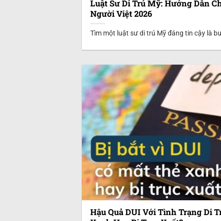
Luật Sư Di Trú Mỹ: Hướng Dẫn C
Người Việt 2026
Tìm một luật sư di trú Mỹ đáng tin cậy là 
Hậu Quả DUI Với Tình Trạng Di T