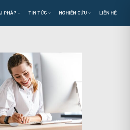
ẢI PHÁP
TIN TỨC
NGHIÊN CỨU
LIÊN HỆ