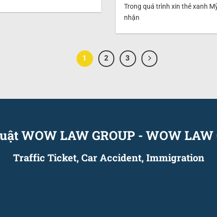
Trong quá trình xin thẻ xanh M
nhận
1
2
3
 luật WOW LAW GROUP
-
WOW LAW 
Traffic Ticket, Car Accident, Immigration