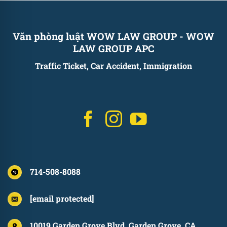
Văn phòng luật WOW LAW GROUP
-
WOW
LAW GROUP APC
Traffic Ticket, Car Accident, Immigration
714-508-8088
[email protected]
10019 Garden Grove Blvd, Garden Grove, CA,