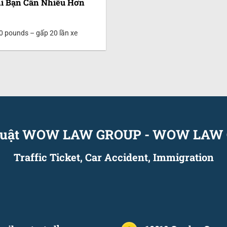
Khi Bạn Cần Nhiều Hơn
00 pounds – gấp 20 lần xe
 luật WOW LAW GROUP
-
WOW LAW 
Traffic Ticket, Car Accident, Immigration