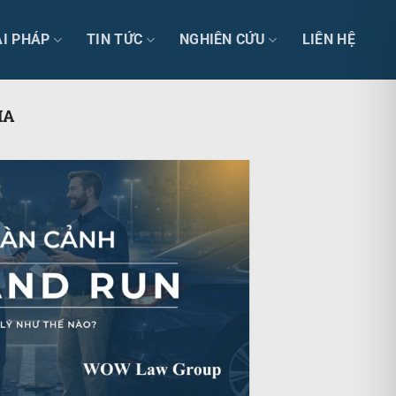
ẢI PHÁP
TIN TỨC
NGHIÊN CỨU
LIÊN HỆ
IA