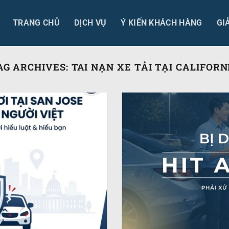
TRANG CHỦ
DỊCH VỤ
Ý KIẾN KHÁCH HÀNG
GI
AG ARCHIVES:
TAI NẠN XE TẢI TẠI CALIFORN