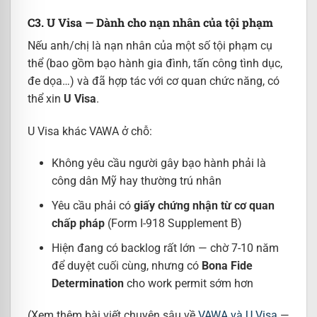
C3. U Visa — Dành cho nạn nhân của tội phạm
Nếu anh/chị là nạn nhân của một số tội phạm cụ
thể (bao gồm bạo hành gia đình, tấn công tình dục,
đe dọa…) và đã hợp tác với cơ quan chức năng, có
thể xin
U Visa
.
U Visa khác VAWA ở chỗ:
Không yêu cầu người gây bạo hành phải là
công dân Mỹ hay thường trú nhân
Yêu cầu phải có
giấy chứng nhận từ cơ quan
chấp pháp
(Form I-918 Supplement B)
Hiện đang có backlog rất lớn — chờ 7-10 năm
để duyệt cuối cùng, nhưng có
Bona Fide
Determination
cho work permit sớm hơn
(Xem thêm bài viết chuyên sâu về
VAWA và U Visa
—