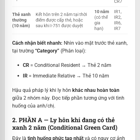
CR7
10 năm
IR1,
Thẻ xanh
Kết hôn trên 2 năm tại thời
(có thể
IR2,
thường
điểm được cấp thẻ, hoặc
gia
IR6,
(10 năm)
sau khi I-751 được duyệt
hạn)
IR7
Cách nhận biết nhanh:
Nhìn vào mặt trước thẻ xanh,
tại trường
“Category”
(Phân loại):
CR
= Conditional Resident → Thẻ 2 năm
IR
= Immediate Relative → Thẻ 10 năm
Hậu quả pháp lý khi ly hôn
khác nhau hoàn toàn
giữa 2 nhóm này. Đọc tiếp phần tương ứng với tình
huống của anh/chị.
2. PHẦN A — Ly hôn khi đang có thẻ
xanh 2 năm (Conditional Green Card)
Đây là
tình huống phức tạp nhất
và có nguy cơ ảnh