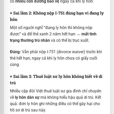
có
nhiều con đường bảo vệ
ngay cả khi ly hôn.
+ Sai lầm 2: Không nộp I-751 đúng hạn vì đang ly
hôn
Một số người nghĩ “đang ly hôn thì không nộp
được” và để thẻ xanh 2 năm hết hạn →
mất tình
trạng thường trú nhân
và có thể bị trục xuất.
Đúng:
Vẫn phải nộp I-751 (divorce waiver) trước khi
thẻ hết hạn, ngay cả khi ly hôn chưa có giấy cuối
cùng.
+ Sai lầm 3: Thuê luật sư ly hôn không biết về di
trú
Nhiều cặp đôi Việt thuê luật sư gia đình chỉ chuyên
về
ly hôn dân sự
mà không hiểu hậu quả di trú. Kết
quả: đơn ly hôn ghi những điều có thể gây hại cho
hồ sơ di trú sau này.