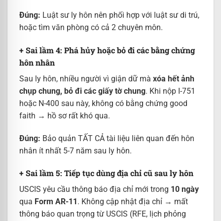
Đúng:
Luật sư ly hôn nên phối hợp với luật sư di trú,
hoặc tìm văn phòng có cả 2 chuyên môn.
+ Sai lầm 4: Phá hủy hoặc bỏ đi các bằng chứng
hôn nhân
Sau ly hôn, nhiều người vì giận dữ mà
xóa hết ảnh
chụp chung, bỏ đi các giấy tờ chung
. Khi nộp I-751
hoặc N-400 sau này, không có bằng chứng good
faith → hồ sơ rất khó qua.
Đúng:
Bảo quản TẤT CẢ tài liệu liên quan đến hôn
nhân ít nhất 5-7 năm sau ly hôn.
+ Sai lầm 5: Tiếp tục dùng địa chỉ cũ sau ly hôn
USCIS yêu cầu thông báo địa chỉ mới trong
10 ngày
qua
Form AR-11
. Không cập nhật địa chỉ → mất
thông báo quan trọng từ USCIS (RFE, lịch phỏng