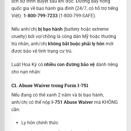
lịch sử trình duyệt sau khi đọc. Đường dây nóng
quốc gia về bạo hành gia đình (24/7, có hỗ trợ tiếng
Việt):
1-800-799-7233
(1-800-799-SAFE).
Nếu anh/chị
bị bạo hành
(battery hoặc extreme
cruelty) bởi vợ/chồng là công dân Mỹ hoặc thường
trú nhân, anh/chị
không bắt buộc phải ly hôn
mới
được bảo vệ tình trạng cư trú.
Luật Hoa Kỳ có
nhiều con đường bảo vệ
dành riêng
cho nạn nhân:
C1. Abuse Waiver trong Form I-751
Nếu đang có thẻ xanh 2 năm và bị bạo hành,
anh/chị có thể nộp
I-751 Abuse Waiver
mà KHÔNG
cần:
Ly hôn chính thức