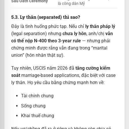
Sau Oath Ceremony
là công dân Mỹ
5.3. Ly thân (separated) thì sao?
Đây là tình huống phức tạp. Nếu chỉ
ly thân pháp lý
(legal separation) nhưng
chưa ly hôn
, anh/chị
vẫn
có thể nộp N-400 theo 3-year rule
— nhưng phải
chứng minh được rằng vẫn đang trong “marital
union” (hôn nhân thật sự).
Tuy nhiên, USCIS năm 2026 đã
tăng cường kiểm
soát
marriage-based applications, đặc biệt với case
ly thân. Họ yêu cầu bằng chứng mạnh hơn về:
Tài chính chung
Sống chung
Khai thuế chung
Nếu vợ/chồng đã ra ở riêng và không còn chia sẻ