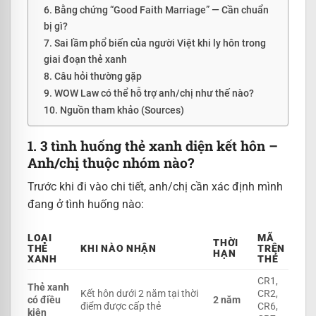
6. Bằng chứng “Good Faith Marriage” — Cần chuẩn
bị gì?
7. Sai lầm phổ biến của người Việt khi ly hôn trong
giai đoạn thẻ xanh
8. Câu hỏi thường gặp
9. WOW Law có thể hỗ trợ anh/chị như thế nào?
10. Nguồn tham khảo (Sources)
1. 3 tình huống thẻ xanh diện kết hôn –
Anh/chị thuộc nhóm nào?
Trước khi đi vào chi tiết, anh/chị cần xác định mình
đang ở tình huống nào:
LOẠI
MÃ
THỜI
THẺ
KHI NÀO NHẬN
TRÊN
HẠN
XANH
THẺ
CR1,
Thẻ xanh
Kết hôn dưới 2 năm tại thời
CR2,
có điều
2 năm
điểm được cấp thẻ
CR6,
kiện