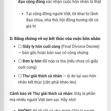
đạo cộng đồng
xác nhận cuộc hôn nhân là thật
Tại cộng đồng người Việt, lời khai từ lãnh
đạo chùa, nhà thờ, hội đồng hương rất có
giá trị
D. Bằng chứng về sự kết thúc của cuộc hôn nhân
☐
Giấy ly hôn cuối cùng
(Final Divorce Decree)
— bản gốc hoặc bản sao có công chứng
☐
Đơn ly hôn
đã nộp ra tòa (nếu chưa có giấy
cuối cùng)
☐
Thư giải thích cá nhân
— lý do tại sao hôn
nhân kết thúc (cần phải khéo léo)
Cảnh báo về Thư giải thích cá nhân:
Đây là phần
mà nhiều người Việt làm sai. Hãy nhớ:
KHÔNG
đổ lỗi tất cả cho mình (“tôi là người