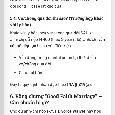
đời sống — case rất khó qua.
5.4. Vợ/chồng qua đời thì sao? (Trường hợp khác
với ly hôn)
Khác với ly hôn, nếu vợ/chồng
qua đời
SAU khi
anh/chị đã nộp N-400 (theo 3-year rule), anh/chị
vẫn
có thể tiếp tục
hồ sơ với điều kiện:
Vẫn đang trong marital union tại thời điểm
vợ/chồng qua đời
Chưa tái hôn
Đây là quy định nhân đạo theo
INA § 319(a)
.
6. Bằng chứng “Good Faith Marriage” —
Cần chuẩn bị gì?
Cho dù anh/chị nộp
I-751 Divorce Waiver
hay nộp