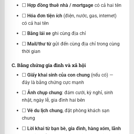
☐
Hợp đồng thuê nhà / mortgage
có cả hai tên
☐
Hóa đơn tiện ích
(điện, nước, gas, internet)
có cả hai tên
☐
Bằng lái xe
ghi cùng địa chỉ
☐
Mail/thư từ
gửi đến cùng địa chỉ trong cùng
thời gian
C. Bằng chứng gia đình và xã hội
☐
Giấy khai sinh của con chung
(nếu có) —
đây là bằng chứng cực mạnh
☐
Ảnh chụp chung
: đám cưới, kỳ nghỉ, sinh
nhật, ngày lễ, gia đình hai bên
☐
Vé du lịch chung
, đặt phòng khách sạn
chung
☐
Lời khai từ bạn bè, gia đình, hàng xóm, lãnh