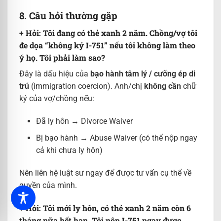
8. Câu hỏi thường gặp
+ Hỏi: Tôi đang có thẻ xanh 2 năm. Chồng/vợ tôi
đe dọa “không ký I-751” nếu tôi không làm theo
ý họ. Tôi phải làm sao?
Đây là dấu hiệu của
bạo hành tâm lý / cưỡng ép di
trú
(immigration coercion). Anh/chị
không cần
chữ
ký của vợ/chồng nếu:
Đã ly hôn → Divorce Waiver
Bị bạo hành → Abuse Waiver (có thể nộp ngay
cả khi chưa ly hôn)
Nên liên hệ luật sư ngay để được tư vấn cụ thể về
quyền của mình.
+ Hỏi: Tôi mới ly hôn, có thẻ xanh 2 năm còn 6
tháng nữa hết hạn. Tôi nộp I-751 ngay được