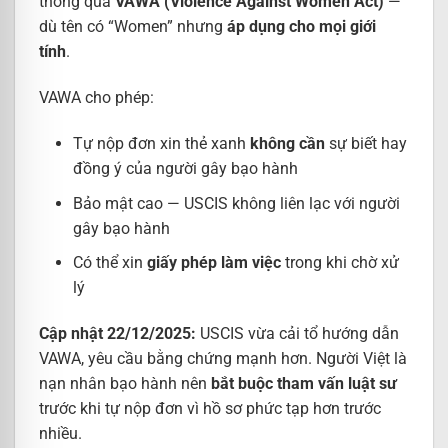
thông qua
VAWA (Violence Against Women Act)
—
dù tên có “Women” nhưng
áp dụng cho mọi giới
tính
.
VAWA cho phép:
Tự nộp đơn xin thẻ xanh
không cần
sự biết hay
đồng ý của người gây bạo hành
Bảo mật cao — USCIS không liên lạc với người
gây bạo hành
Có thể xin
giấy phép làm việc
trong khi chờ xử
lý
Cập nhật 22/12/2025:
USCIS vừa cải tổ hướng dẫn
VAWA, yêu cầu bằng chứng mạnh hơn. Người Việt là
nạn nhân bạo hành nên
bắt buộc tham vấn luật sư
trước khi tự nộp đơn vì hồ sơ phức tạp hơn trước
nhiều.