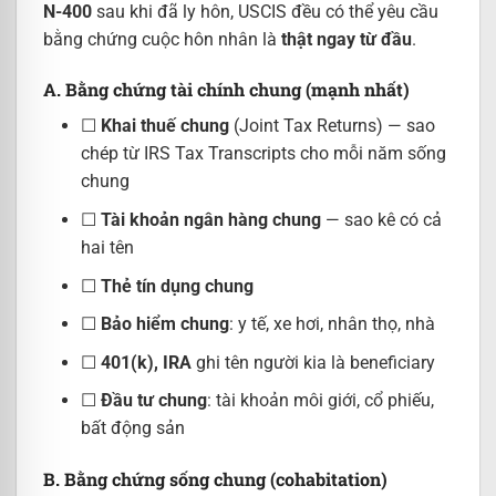
N-400
sau khi đã ly hôn, USCIS đều có thể yêu cầu
bằng chứng cuộc hôn nhân là
thật ngay từ đầu
.
A. Bằng chứng tài chính chung (mạnh nhất)
☐
Khai thuế chung
(Joint Tax Returns) — sao
chép từ IRS Tax Transcripts cho mỗi năm sống
chung
☐
Tài khoản ngân hàng chung
— sao kê có cả
hai tên
☐
Thẻ tín dụng chung
☐
Bảo hiểm chung
: y tế, xe hơi, nhân thọ, nhà
☐
401(k), IRA
ghi tên người kia là beneficiary
☐
Đầu tư chung
: tài khoản môi giới, cổ phiếu,
bất động sản
B. Bằng chứng sống chung (cohabitation)