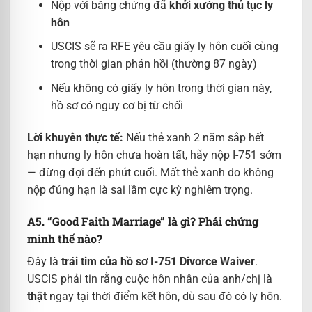
Nộp với bằng chứng đã
khởi xướng thủ tục ly
hôn
USCIS sẽ ra RFE yêu cầu giấy ly hôn cuối cùng
trong thời gian phản hồi (thường 87 ngày)
Nếu không có giấy ly hôn trong thời gian này,
hồ sơ có nguy cơ bị từ chối
Lời khuyên thực tế:
Nếu thẻ xanh 2 năm sắp hết
hạn nhưng ly hôn chưa hoàn tất, hãy nộp I-751 sớm
— đừng đợi đến phút cuối. Mất thẻ xanh do không
nộp đúng hạn là sai lầm cực kỳ nghiêm trọng.
A5. “Good Faith Marriage” là gì? Phải chứng
minh thế nào?
Đây là
trái tim của hồ sơ I-751 Divorce Waiver
.
USCIS phải tin rằng cuộc hôn nhân của anh/chị là
thật
ngay tại thời điểm kết hôn, dù sau đó có ly hôn.