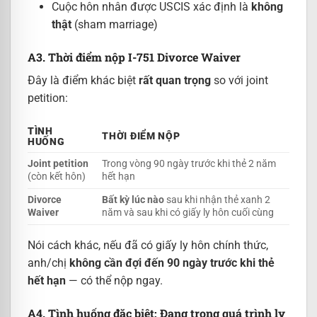
Cuộc hôn nhân được USCIS xác định là
không
thật
(sham marriage)
A3. Thời điểm nộp I-751 Divorce Waiver
Đây là điểm khác biệt
rất quan trọng
so với joint
petition:
TÌNH
THỜI ĐIỂM NỘP
HUỐNG
Joint petition
Trong vòng 90 ngày trước khi thẻ 2 năm
(còn kết hôn)
hết hạn
Divorce
Bất kỳ lúc nào
sau khi nhận thẻ xanh 2
Waiver
năm và sau khi có giấy ly hôn cuối cùng
Nói cách khác, nếu đã có giấy ly hôn chính thức,
anh/chị
không cần đợi đến 90 ngày trước khi thẻ
hết hạn
— có thể nộp ngay.
A4. Tình huống đặc biệt: Đang trong quá trình ly