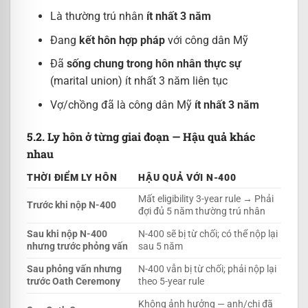
Là thường trú nhân
ít nhất 3 năm
Đang
kết hôn hợp pháp
với công dân Mỹ
Đã
sống chung trong hôn nhân thực sự
(marital union) ít nhất 3 năm liên tục
Vợ/chồng đã là công dân Mỹ
ít nhất 3 năm
5.2. Ly hôn ở từng giai đoạn — Hậu quả khác
nhau
THỜI ĐIỂM LY HÔN
HẬU QUẢ VỚI N-400
Mất eligibility 3-year rule → Phải
Trước khi nộp N-400
đợi đủ 5 năm thường trú nhân
Sau khi nộp N-400
N-400 sẽ bị từ chối; có thể nộp lại
nhưng trước phỏng vấn
sau 5 năm
Sau phỏng vấn nhưng
N-400 vẫn bị từ chối; phải nộp lại
trước Oath Ceremony
theo 5-year rule
Không ảnh hưởng — anh/chị đã