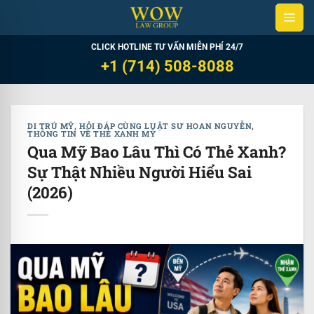
Skip
to
content
CLICK HOTLINE TƯ VẤN MIỄN PHÍ 24/7
+1 (714) 508-8088
DI TRÚ MỸ
,
HỎI ĐÁP CÙNG LUẬT SƯ HOAN NGUYỄN
,
THÔNG TIN VỀ THẺ XANH MỸ
Qua Mỹ Bao Lâu Thì Có Thẻ Xanh?
Sự Thật Nhiều Người Hiểu Sai
(2026)