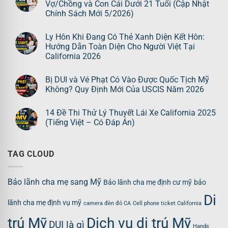
Vợ/Chồng và Con Cái Dưới 21 Tuổi (Cập Nhật
Chính Sách Mới 5/2026)
Ly Hôn Khi Đang Có Thẻ Xanh Diện Kết Hôn:
Hướng Dẫn Toàn Diện Cho Người Việt Tại
California 2026
Bị DUI và Vé Phạt Có Vào Được Quốc Tịch Mỹ
Không? Quy Định Mới Của USCIS Năm 2026
14 Đề Thi Thử Lý Thuyết Lái Xe California 2025
(Tiếng Việt – Có Đáp Án)
TAG CLOUD
Bảo lãnh cha mẹ sang Mỹ
Bảo lãnh cha mẹ định cư mỹ
bảo
Di
lãnh cha mẹ định vụ mỹ
camera đèn đỏ CA
Cell phone ticket California
trú Mỹ
Dịch vụ di trú Mỹ
DUI là gì
Hands