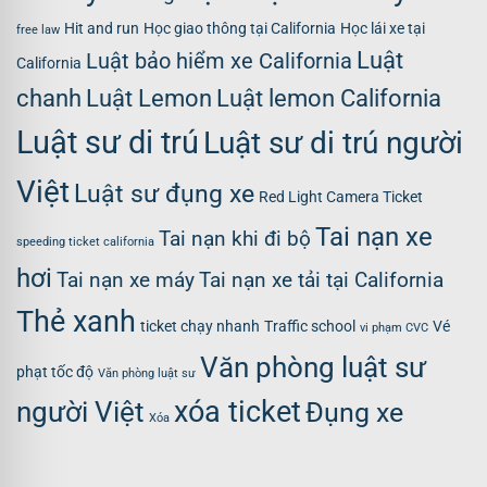
Hit and run
Học giao thông tại California
Học lái xe tại
free law
Luật
Luật bảo hiểm xe California
California
chanh
Luật Lemon
Luật lemon California
Luật sư di trú
Luật sư di trú người
Việt
Luật sư đụng xe
Red Light Camera Ticket
Tai nạn xe
Tai nạn khi đi bộ
speeding ticket california
hơi
Tai nạn xe máy
Tai nạn xe tải tại California
Thẻ xanh
ticket chạy nhanh
Traffic school
Vé
vi phạm CVC
Văn phòng luật sư
phạt tốc độ
Văn phòng luật sư
xóa ticket
người Việt
Đụng xe
Xóa