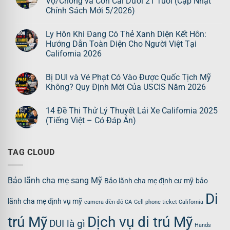
Vợ/Chồng và Con Cái Dưới 21 Tuổi (Cập Nhật
Chính Sách Mới 5/2026)
Ly Hôn Khi Đang Có Thẻ Xanh Diện Kết Hôn:
Hướng Dẫn Toàn Diện Cho Người Việt Tại
California 2026
Bị DUI và Vé Phạt Có Vào Được Quốc Tịch Mỹ
Không? Quy Định Mới Của USCIS Năm 2026
14 Đề Thi Thử Lý Thuyết Lái Xe California 2025
(Tiếng Việt – Có Đáp Án)
TAG CLOUD
Bảo lãnh cha mẹ sang Mỹ
Bảo lãnh cha mẹ định cư mỹ
bảo
Di
lãnh cha mẹ định vụ mỹ
camera đèn đỏ CA
Cell phone ticket California
trú Mỹ
Dịch vụ di trú Mỹ
DUI là gì
Hands