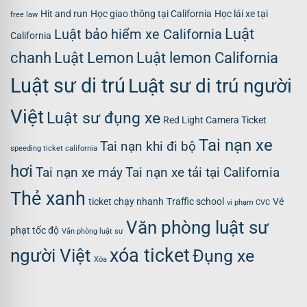
Hit and run
Học giao thông tại California
Học lái xe tại
free law
Luật
Luật bảo hiểm xe California
California
chanh
Luật Lemon
Luật lemon California
Luật sư di trú
Luật sư di trú người
Việt
Luật sư đụng xe
Red Light Camera Ticket
Tai nạn xe
Tai nạn khi đi bộ
speeding ticket california
hơi
Tai nạn xe máy
Tai nạn xe tải tại California
Thẻ xanh
ticket chạy nhanh
Traffic school
Vé
vi phạm CVC
Văn phòng luật sư
phạt tốc độ
Văn phòng luật sư
xóa ticket
người Việt
Đụng xe
Xóa